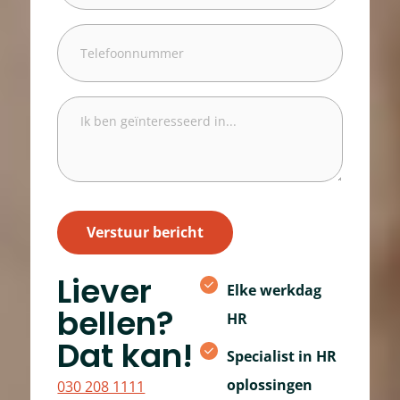
Telefoonnummer
Ik
ben
geïnteresseerd
in...
Verstuur bericht
Liever
Elke werkdag
bellen?
HR
Dat kan!
Specialist in HR
oplossingen
030 208 1111